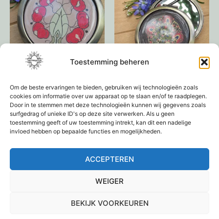
Toestemming beheren
Art-Deco Tasspiegel
Make-Up spiegeltje
Om de beste ervaringen te bieden, gebruiken wij technologieën zoals
€
9,95
€
9,95
cookies om informatie over uw apparaat op te slaan en/of te raadplegen.
Door in te stemmen met deze technologieën kunnen wij gegevens zoals
surfgedrag of unieke ID's op deze site verwerken. Als u geen
Toevoegen aan
Toevoegen aan
toestemming geeft of uw toestemming intrekt, kan dit een nadelige
winkelwagen
winkelwagen
invloed hebben op bepaalde functies en mogelijkheden.
ACCEPTEREN
←
1
2
3
4
→
WEIGER
BEKIJK VOORKEUREN