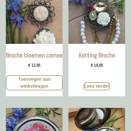
Broche bloemen camee
Ketting Broche
€
12,95
€
19,95
Toevoegen aan
winkelwagen
Lees verder