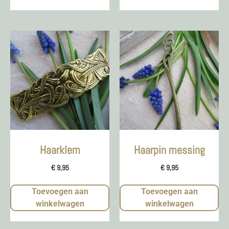
Haarklem
Haarpin messing
€
9,95
€
9,95
Toevoegen aan
Toevoegen aan
winkelwagen
winkelwagen