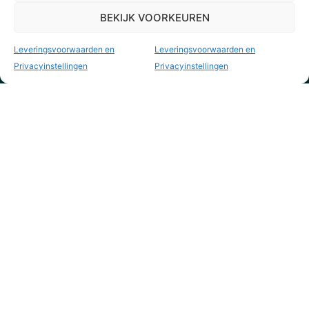
BEKIJK VOORKEUREN
Leveringsvoorwaarden en
Leveringsvoorwaarden en
Privacyinstellingen
Privacyinstellingen
KVK nr. 73795844
info@yourvintagestyle.com
yourvintagestyle.com
Webshop
Leveringsvoorwaarden en Privacy Policy