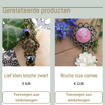
Gerelateerde producten
Lief klein broche zwart
Broche roze camee
€
9,95
€
12,95
Toevoegen aan
Toevoegen aan
winkelwagen
winkelwagen