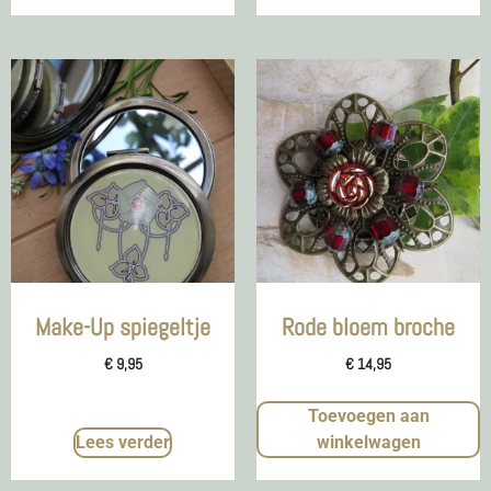
Make-Up spiegeltje
Rode bloem broche
€
9,95
€
14,95
Toevoegen aan
Lees verder
winkelwagen