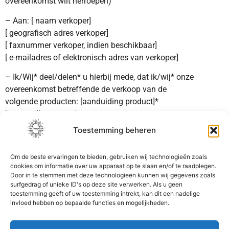
overeenkomst wilt herroepen)
– Aan: [ naam verkoper]
[ geografisch adres verkoper]
[ faxnummer verkoper, indien beschikbaar]
[ e-mailadres of elektronisch adres van verkoper]
– Ik/Wij* deel/delen* u hierbij mede, dat ik/wij* onze
overeenkomst betreffende de verkoop van de
volgende producten: [aanduiding product]*
herroept/herroepen*
Toestemming beheren
– Besteld op*/ontvangen op* [datum ontvangst bij
producten]
Om de beste ervaringen te bieden, gebruiken wij technologieën zoals
– [Naam consumenten(en)]
cookies om informatie over uw apparaat op te slaan en/of te raadplegen.
Door in te stemmen met deze technologieën kunnen wij gegevens zoals
– [Adres consument(en)]
surfgedrag of unieke ID's op deze site verwerken. Als u geen
toestemming geeft of uw toestemming intrekt, kan dit een nadelige
invloed hebben op bepaalde functies en mogelijkheden.
– [Handtekening consument(en)] (alleen wanneer dit
formulier op papier wordt ingediend)