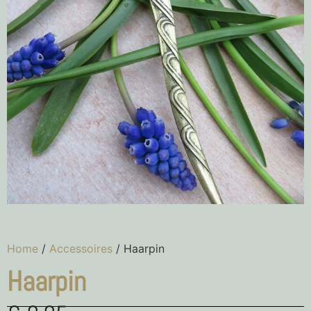
Home
/
Accessoires
/ Haarpin
Haarpin