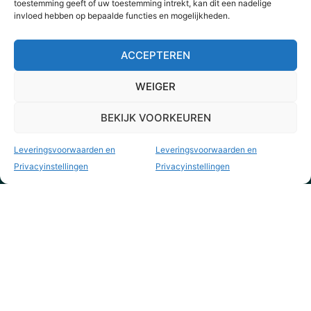
toestemming geeft of uw toestemming intrekt, kan dit een nadelige
invloed hebben op bepaalde functies en mogelijkheden.
ACCEPTEREN
WEIGER
BEKIJK VOORKEUREN
Leveringsvoorwaarden en
Leveringsvoorwaarden en
Privacyinstellingen
Privacyinstellingen
KVK nr. 73795844
info@yourvintagestyle.com
yourvintagestyle.com