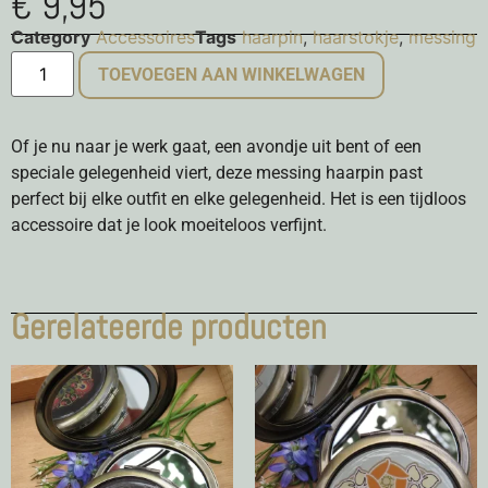
€
9,95
Category
Accessoires
Tags
haarpin
,
haarstokje
,
messing
TOEVOEGEN AAN WINKELWAGEN
Of je nu naar je werk gaat, een avondje uit bent of een
speciale gelegenheid viert, deze messing haarpin past
perfect bij elke outfit en elke gelegenheid. Het is een tijdloos
accessoire dat je look moeiteloos verfijnt.
Gerelateerde producten