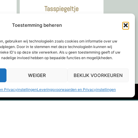
Tasspiegeltje
€
9,95
Toestemming beheren
en, gebruiken wij technologieën zoals cookies om informatie over uw
gen
Lees verder
raadplegen. Door in te stemmen met deze technologieën kunnen wij
nieke ID's op deze site verwerken. Als u geen toestemming geeft of uw
n nadelige invloed hebben op bepaalde functies en mogelijkheden.
WEIGER
BEKIJK VOORKEUREN
n Privacyinstellingen
Leveringsvoorwaarden en Privacyinstellingen