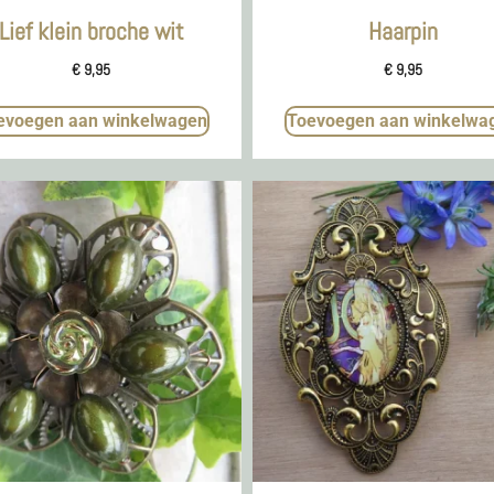
Lief klein broche wit
Haarpin
€
9,95
€
9,95
evoegen aan winkelwagen
Toevoegen aan winkelwa