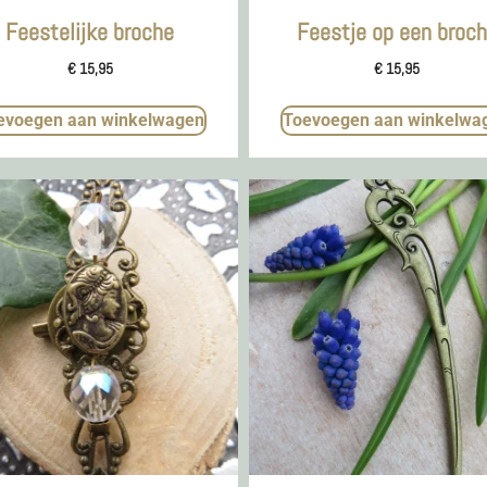
Feestelijke broche
Feestje op een broc
€
15,95
€
15,95
evoegen aan winkelwagen
Toevoegen aan winkelwa