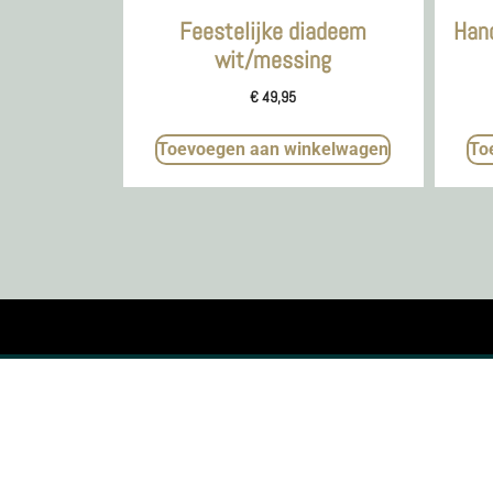
Feestelijke diadeem
Han
wit/messing
€
49,95
Toevoegen aan winkelwagen
To
KVK nr. 73795