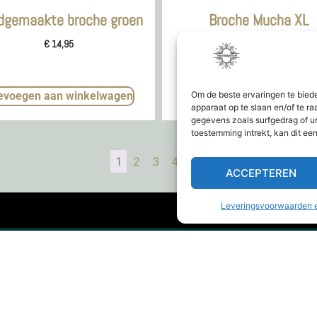
dgemaakte broche groen
Broche Mucha XL
€
14,95
€
15,95
Om de beste ervaringen te bied
evoegen aan winkelwagen
Toevoegen aan winkelwa
apparaat op te slaan en/of te 
gegevens zoals surfgedrag of u
toestemming intrekt, kan dit ee
1
2
3
4
→
ACCEPTEREN
Leveringsvoorwaarden e
844
info@yourvintagestyle.com
yourvintagestyle.com
Webshop