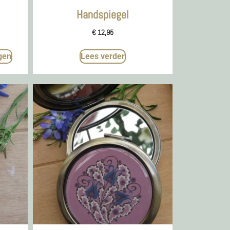
Handspiegel
€
12,95
gen
Lees verder