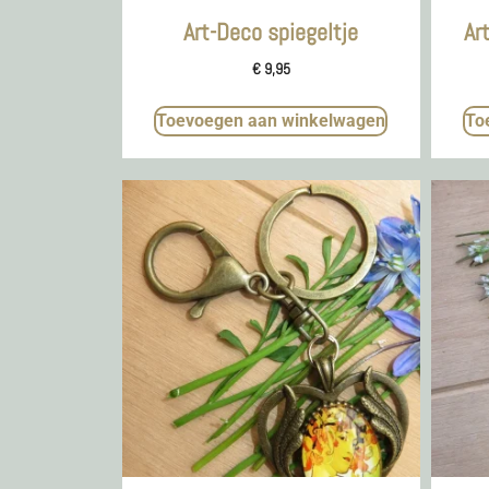
Art-Deco spiegeltje
Ar
€
9,95
Toevoegen aan winkelwagen
To