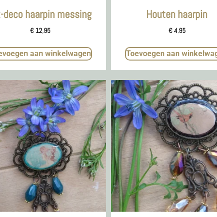
t-deco haarpin messing
Houten haarpin
€
12,95
€
4,95
evoegen aan winkelwagen
Toevoegen aan winkelwa