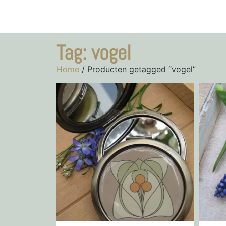
Tag: vogel
Home
/ Producten getagged “vogel”