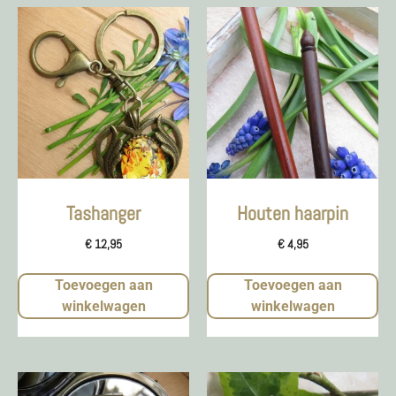
Tashanger
Houten haarpin
€
12,95
€
4,95
Toevoegen aan
Toevoegen aan
winkelwagen
winkelwagen