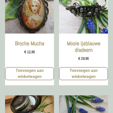
Broche Mucha
Mooie ijsblauwe
diadeem
€
12,95
€
29,95
Toevoegen aan
Toevoegen aan
winkelwagen
winkelwagen