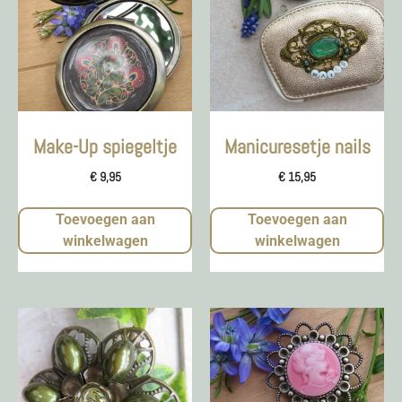
Make-Up spiegeltje
Manicuresetje nails
€
9,95
€
15,95
Toevoegen aan
Toevoegen aan
winkelwagen
winkelwagen