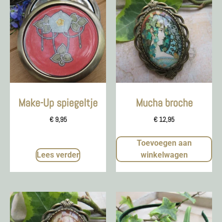
Make-Up spiegeltje
Mucha broche
€
9,95
€
12,95
Toevoegen aan
Lees verder
winkelwagen