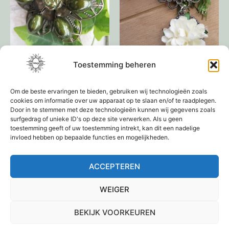
Handgemaakte broche
Broche roze camee
Toestemming beheren
groen
€
12,95
Om de beste ervaringen te bieden, gebruiken wij technologieën zoals
€
14,95
cookies om informatie over uw apparaat op te slaan en/of te raadplegen.
Door in te stemmen met deze technologieën kunnen wij gegevens zoals
surfgedrag of unieke ID's op deze site verwerken. Als u geen
Toevoegen aan
Toevoegen aan
toestemming geeft of uw toestemming intrekt, kan dit een nadelige
winkelwagen
winkelwagen
invloed hebben op bepaalde functies en mogelijkheden.
ACCEPTEREN
←
1
2
3
4
→
WEIGER
BEKIJK VOORKEUREN