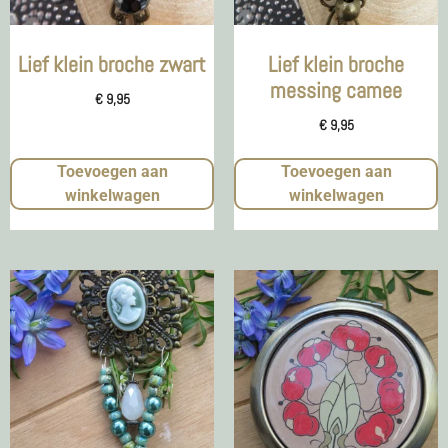
Lief klein broche zwart
Lief klein broche
messing camee
€
9,95
€
9,95
Toevoegen aan
Toevoegen aan
winkelwagen
winkelwagen