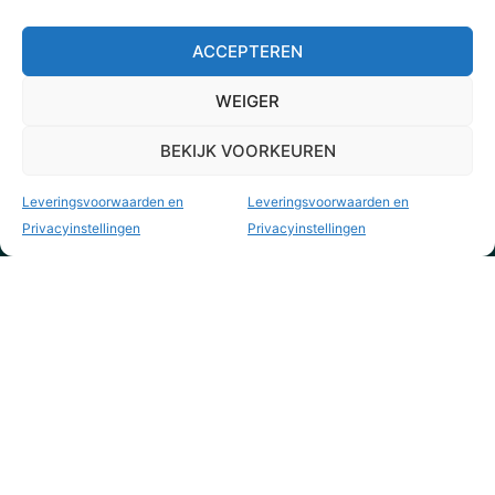
ACCEPTEREN
WEIGER
BEKIJK VOORKEUREN
Leveringsvoorwaarden en
Leveringsvoorwaarden en
Privacyinstellingen
Privacyinstellingen
KVK nr. 73795844
info@yourvintagestyle.com
yourvintagestyle.com
Webshop