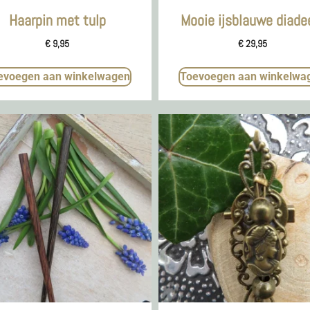
Haarpin met tulp
Mooie ijsblauwe diad
€
9,95
€
29,95
evoegen aan winkelwagen
Toevoegen aan winkelwa