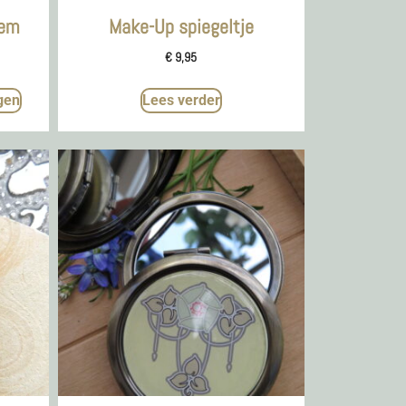
eem
Make-Up spiegeltje
€
9,95
gen
Lees verder