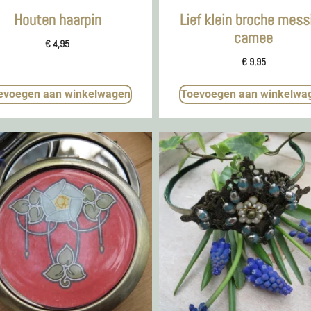
Houten haarpin
Lief klein broche mess
camee
€
4,95
€
9,95
evoegen aan winkelwagen
Toevoegen aan winkelwa