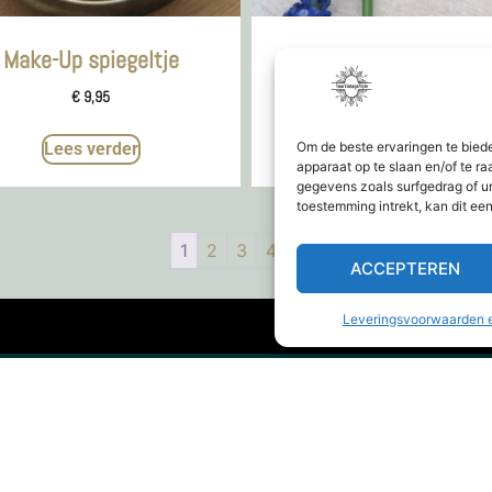
Make-Up spiegeltje
Diadeem
€
9,95
€
29,95
Om de beste ervaringen te bied
Lees verder
Toevoegen aan winkelwa
apparaat op te slaan en/of te 
gegevens zoals surfgedrag of u
toestemming intrekt, kan dit ee
1
2
3
4
→
ACCEPTEREN
Leveringsvoorwaarden e
844
info@yourvintagestyle.com
yourvintagestyle.com
Webshop