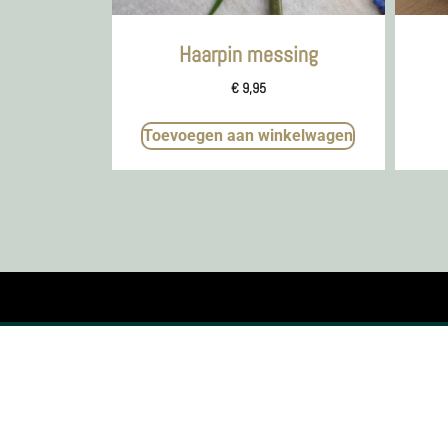
Haarpin messing
€
9,95
Toevoegen aan winkelwagen
KVK nr. 73795