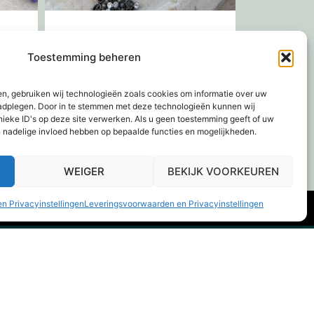
Broche
Toestemming beheren
€
18,95
en, gebruiken wij technologieën zoals cookies om informatie over uw
gen
Toevoegen aan winkelwagen
raadplegen. Door in te stemmen met deze technologieën kunnen wij
nieke ID's op deze site verwerken. Als u geen toestemming geeft of uw
n nadelige invloed hebben op bepaalde functies en mogelijkheden.
WEIGER
BEKIJK VOORKEUREN
n Privacyinstellingen
Leveringsvoorwaarden en Privacyinstellingen