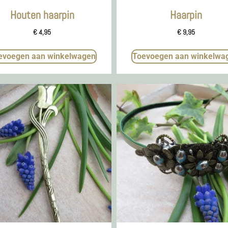
Houten haarpin
Haarpin
€
4,95
€
9,95
evoegen aan winkelwagen
Toevoegen aan winkelwa