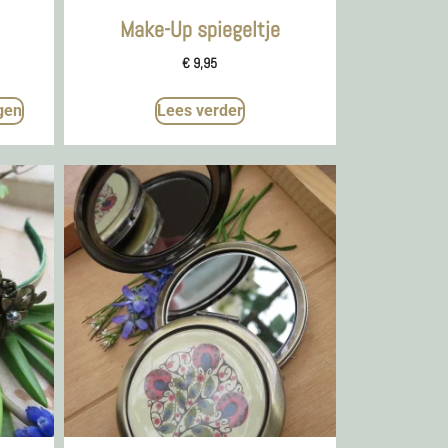
Make-Up spiegeltje
€
9,95
gen
Lees verder