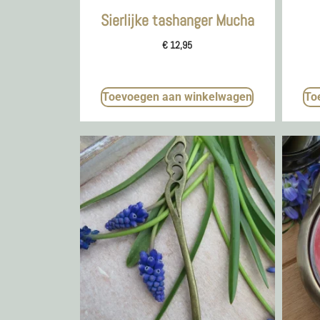
Sierlijke tashanger Mucha
€
12,95
Toevoegen aan winkelwagen
To