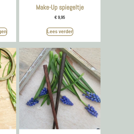
Make-Up spiegeltje
€
9,95
gen
Lees verder