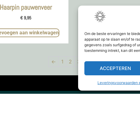
Haarpin pauwenveer
€
9,95
evoegen aan winkelwagen
Om de beste ervaringen te bied
apparaat op te slaan en/of te 
gegevens zoals surfgedrag of u
toestemming intrekt, kan dit ee
←
1
2
3
4
ACCEPTEREN
Leveringsvoorwaarden e
844
info@yourvintagestyle.com
yourvintagestyle.com
Webshop
Leveringsvoorwaarden en
Privacy Policy