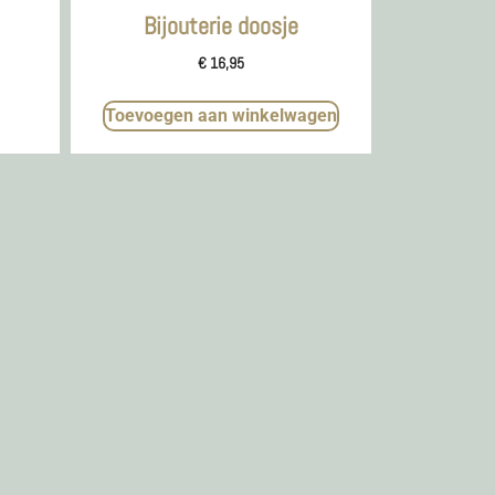
Bijouterie doosje
€
16,95
Toevoegen aan winkelwagen