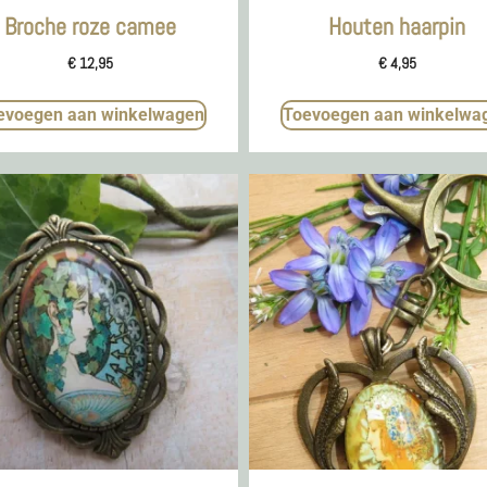
Broche roze camee
Houten haarpin
€
12,95
€
4,95
evoegen aan winkelwagen
Toevoegen aan winkelwa