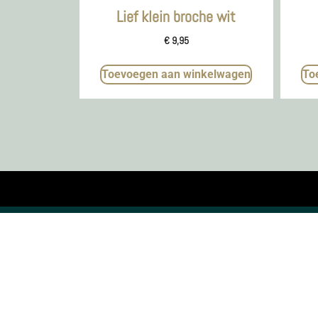
Lief klein broche wit
€
9,95
Toevoegen aan winkelwagen
To
KVK nr. 73795