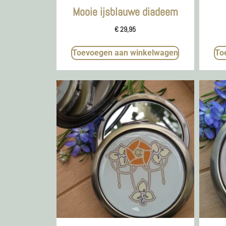
Mooie ijsblauwe diadeem
€
29,95
Toevoegen aan winkelwagen
To