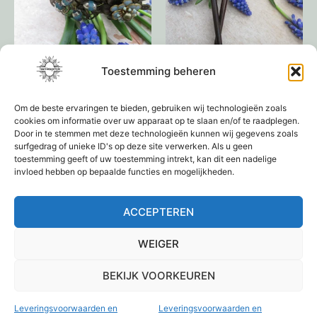
Toestemming beheren
Diadeem
Houten haarpin
Om de beste ervaringen te bieden, gebruiken wij technologieën zoals
€
39,95
€
4,95
cookies om informatie over uw apparaat op te slaan en/of te raadplegen.
Door in te stemmen met deze technologieën kunnen wij gegevens zoals
Toevoegen aan
Toevoegen aan
surfgedrag of unieke ID's op deze site verwerken. Als u geen
toestemming geeft of uw toestemming intrekt, kan dit een nadelige
winkelwagen
winkelwagen
invloed hebben op bepaalde functies en mogelijkheden.
ACCEPTEREN
1
2
3
4
→
WEIGER
BEKIJK VOORKEUREN
Leveringsvoorwaarden en
Leveringsvoorwaarden en