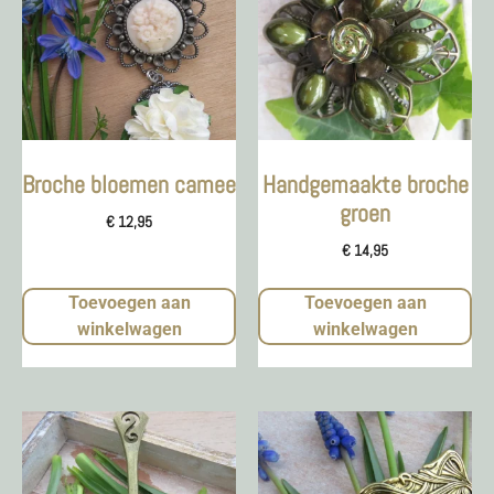
Broche bloemen camee
Handgemaakte broche
groen
€
12,95
€
14,95
Toevoegen aan
Toevoegen aan
winkelwagen
winkelwagen