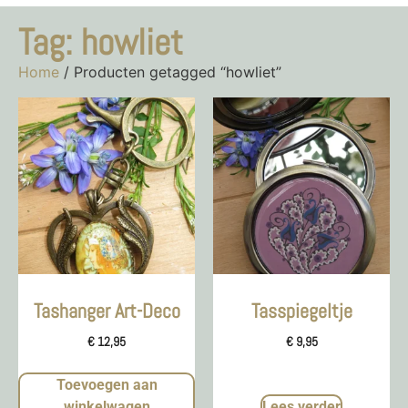
Tag: howliet
Home
/ Producten getagged “howliet”
Tashanger Art-Deco
Tasspiegeltje
€
12,95
€
9,95
Toevoegen aan
winkelwagen
Lees verder