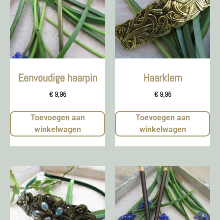
Eenvoudige haarpin
Haarklem
€
9,95
€
9,95
Toevoegen aan
Toevoegen aan
winkelwagen
winkelwagen