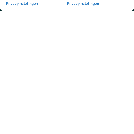
Privacyinstellingen
Privacyinstellingen
KVK nr. 73795844