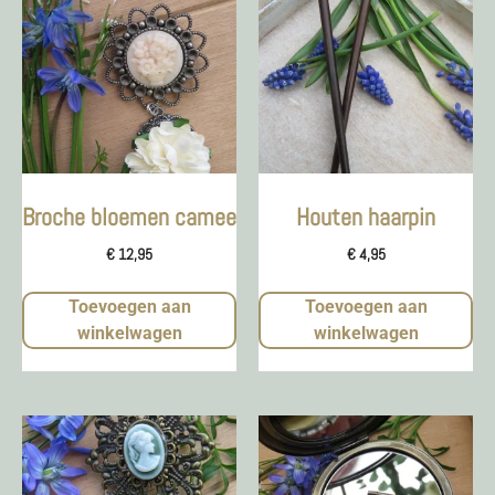
Broche bloemen camee
Houten haarpin
€
12,95
€
4,95
Toevoegen aan
Toevoegen aan
winkelwagen
winkelwagen