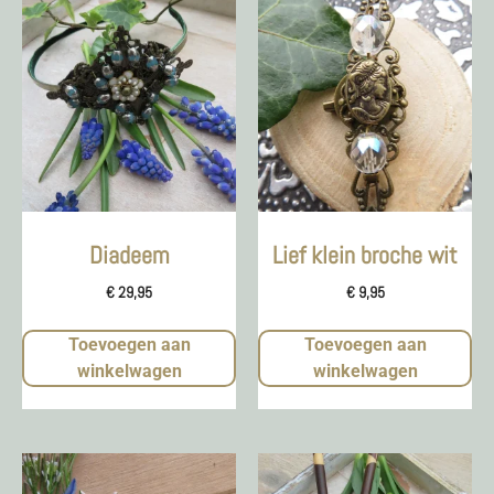
Diadeem
Lief klein broche wit
€
29,95
€
9,95
Toevoegen aan
Toevoegen aan
winkelwagen
winkelwagen