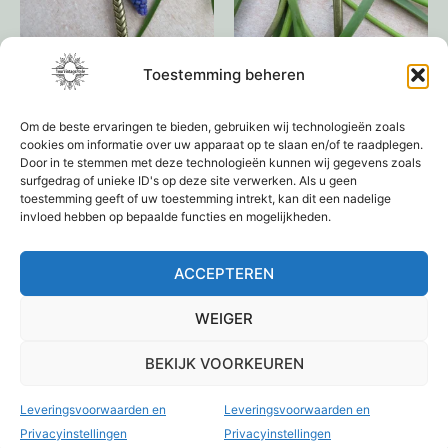
Toestemming beheren
Haarpin pauwenveer
Eenvoudige haarpin
€
9,95
€
9,95
Om de beste ervaringen te bieden, gebruiken wij technologieën zoals
cookies om informatie over uw apparaat op te slaan en/of te raadplegen.
Door in te stemmen met deze technologieën kunnen wij gegevens zoals
Toevoegen aan
Toevoegen aan
surfgedrag of unieke ID's op deze site verwerken. Als u geen
winkelwagen
winkelwagen
toestemming geeft of uw toestemming intrekt, kan dit een nadelige
invloed hebben op bepaalde functies en mogelijkheden.
ACCEPTEREN
1
2
3
4
→
WEIGER
BEKIJK VOORKEUREN
Leveringsvoorwaarden en
Leveringsvoorwaarden en
Privacyinstellingen
Privacyinstellingen