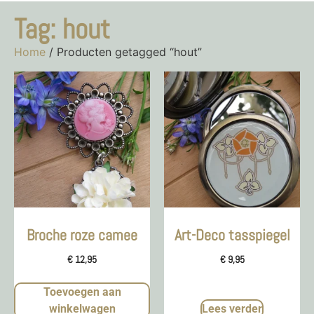
Tag: hout
Home
/ Producten getagged “hout”
Broche roze camee
Art-Deco tasspiegel
€
12,95
€
9,95
Toevoegen aan
winkelwagen
Lees verder