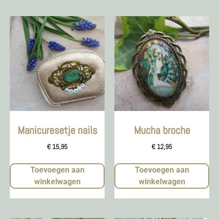
Manicuresetje nails
Mucha broche
€
15,95
€
12,95
Toevoegen aan
Toevoegen aan
winkelwagen
winkelwagen