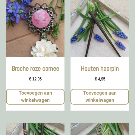
Broche roze camee
Houten haarpin
€
12,95
€
4,95
Toevoegen aan
Toevoegen aan
winkelwagen
winkelwagen