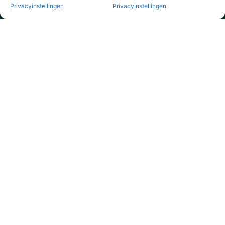
Privacyinstellingen
Privacyinstellingen
KVK nr. 73795844