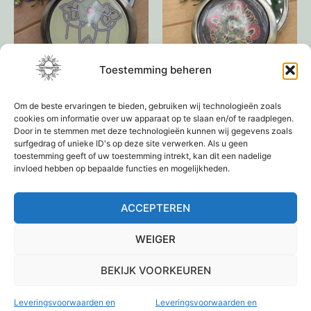
Toestemming beheren
Handspiegel
Make-Up spiegeltje
Om de beste ervaringen te bieden, gebruiken wij technologieën zoals
€
12,95
€
9,95
cookies om informatie over uw apparaat op te slaan en/of te raadplegen.
Door in te stemmen met deze technologieën kunnen wij gegevens zoals
Toevoegen aan
surfgedrag of unieke ID's op deze site verwerken. Als u geen
toestemming geeft of uw toestemming intrekt, kan dit een nadelige
Lees verder
winkelwagen
invloed hebben op bepaalde functies en mogelijkheden.
ACCEPTEREN
←
1
2
3
4
→
WEIGER
BEKIJK VOORKEUREN
Leveringsvoorwaarden en
Leveringsvoorwaarden en