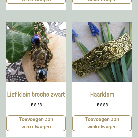
Lief klein broche zwart
Haarklem
€
9,95
€
9,95
Toevoegen aan
Toevoegen aan
winkelwagen
winkelwagen