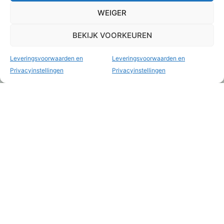
WEIGER
BEKIJK VOORKEUREN
Leveringsvoorwaarden en
Leveringsvoorwaarden en
Privacyinstellingen
Privacyinstellingen
Broche Mucha XL
Art-Deco Tasspiegel
€
15,95
€
9,95
Toevoegen aan
Toevoegen aan
winkelwagen
winkelwagen