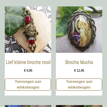
Lief kleine broche rood
Broche Mucha
€
9,95
€
12,95
Toevoegen aan
Toevoegen aan
winkelwagen
winkelwagen