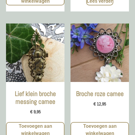
winkelwagen
Lees verder
Lief klein broche
Broche roze camee
messing camee
€
12,95
€
9,95
Toevoegen aan
Toevoegen aan
winkelwagen
winkelwagen