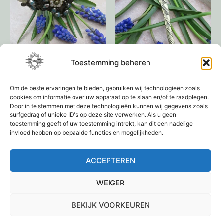
Toestemming beheren
Diadeem
Haarpin
Om de beste ervaringen te bieden, gebruiken wij technologieën zoals
€
29,95
€
9,95
cookies om informatie over uw apparaat op te slaan en/of te raadplegen.
Door in te stemmen met deze technologieën kunnen wij gegevens zoals
surfgedrag of unieke ID's op deze site verwerken. Als u geen
Toevoegen aan
Toevoegen aan
toestemming geeft of uw toestemming intrekt, kan dit een nadelige
winkelwagen
winkelwagen
invloed hebben op bepaalde functies en mogelijkheden.
ACCEPTEREN
1
2
3
4
→
WEIGER
BEKIJK VOORKEUREN