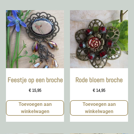
Feestje op een broche
Rode bloem broche
€
15,95
€
14,95
Toevoegen aan
Toevoegen aan
winkelwagen
winkelwagen