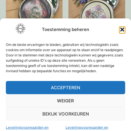
Toestemming beheren
Make-Up spiegeltje
Make-Up spiegeltje
Om de beste ervaringen te bieden, gebruiken wij technologieën zoals
€
9,95
€
9,95
cookies om informatie over uw apparaat op te slaan en/of te raadplegen.
Door in te stemmen met deze technologieën kunnen wij gegevens zoals
Toevoegen aan
surfgedrag of unieke ID's op deze site verwerken. Als u geen
toestemming geeft of uw toestemming intrekt, kan dit een nadelige
winkelwagen
Lees verder
invloed hebben op bepaalde functies en mogelijkheden.
ACCEPTEREN
1
2
3
4
→
WEIGER
BEKIJK VOORKEUREN
Leveringsvoorwaarden en
Leveringsvoorwaarden en