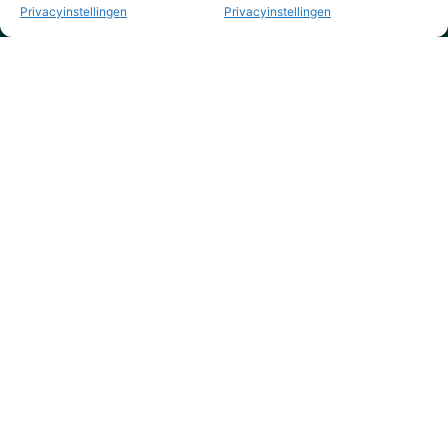
Privacyinstellingen
Privacyinstellingen
KVK nr. 73795844