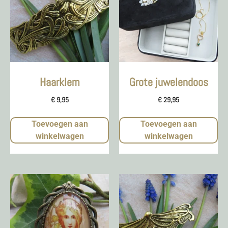
Haarklem
Grote juwelendoos
€
9,95
€
29,95
Toevoegen aan
Toevoegen aan
winkelwagen
winkelwagen