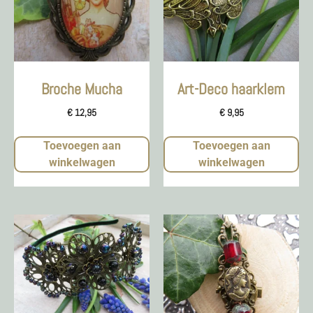
Broche Mucha
Art-Deco haarklem
€
12,95
€
9,95
Toevoegen aan
Toevoegen aan
winkelwagen
winkelwagen