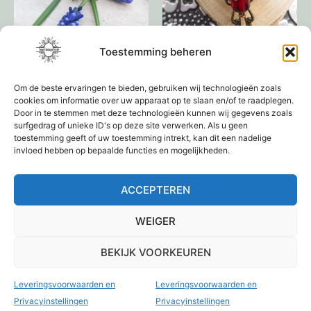
Toestemming beheren
Diadeem
Lief kleine broche rood
€
49,95
€
9,95
Om de beste ervaringen te bieden, gebruiken wij technologieën zoals
cookies om informatie over uw apparaat op te slaan en/of te raadplegen.
Door in te stemmen met deze technologieën kunnen wij gegevens zoals
Toevoegen aan
Toevoegen aan
surfgedrag of unieke ID's op deze site verwerken. Als u geen
winkelwagen
winkelwagen
toestemming geeft of uw toestemming intrekt, kan dit een nadelige
invloed hebben op bepaalde functies en mogelijkheden.
ACCEPTEREN
1
2
3
4
→
WEIGER
BEKIJK VOORKEUREN
Leveringsvoorwaarden en
Leveringsvoorwaarden en
Privacyinstellingen
Privacyinstellingen