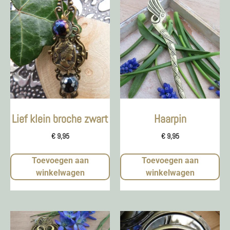
Lief klein broche zwart
Haarpin
€
9,95
€
9,95
Toevoegen aan
Toevoegen aan
winkelwagen
winkelwagen