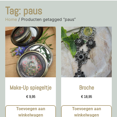
Tag: paus
Home
/ Producten getagged “paus”
Make-Up spiegeltje
Broche
€
9,95
€
18,95
Toevoegen aan
Toevoegen aan
winkelwagen
winkelwagen