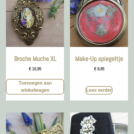
Broche Mucha XL
Make-Up spiegeltje
€
15,95
€
9,95
Toevoegen aan
winkelwagen
Lees verder