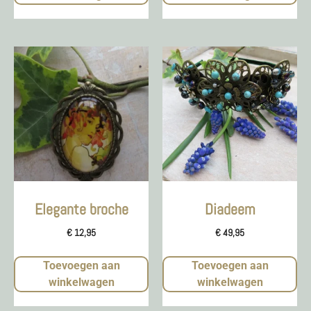
Elegante broche
Diadeem
€
12,95
€
49,95
Toevoegen aan
Toevoegen aan
winkelwagen
winkelwagen