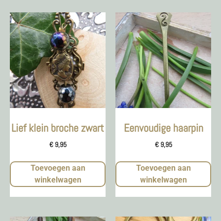
Lief klein broche zwart
Eenvoudige haarpin
€
9,95
€
9,95
Toevoegen aan
Toevoegen aan
winkelwagen
winkelwagen