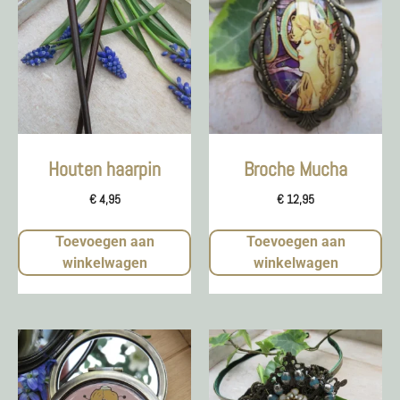
Houten haarpin
Broche Mucha
€
4,95
€
12,95
Toevoegen aan
Toevoegen aan
winkelwagen
winkelwagen