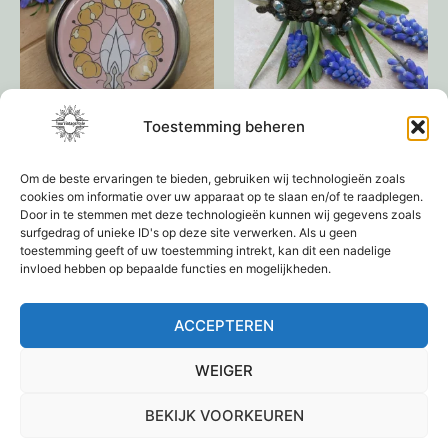
Toestemming beheren
Make-Up spiegeltje
Diadeem
Om de beste ervaringen te bieden, gebruiken wij technologieën zoals
€
9,95
€
29,95
cookies om informatie over uw apparaat op te slaan en/of te raadplegen.
Door in te stemmen met deze technologieën kunnen wij gegevens zoals
surfgedrag of unieke ID's op deze site verwerken. Als u geen
Toevoegen aan
Toevoegen aan
toestemming geeft of uw toestemming intrekt, kan dit een nadelige
winkelwagen
winkelwagen
invloed hebben op bepaalde functies en mogelijkheden.
ACCEPTEREN
←
1
2
3
4
→
WEIGER
BEKIJK VOORKEUREN