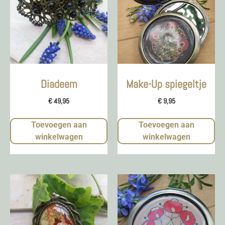
Diadeem
Make-Up spiegeltje
€
49,95
€
9,95
Toevoegen aan
Toevoegen aan
winkelwagen
winkelwagen