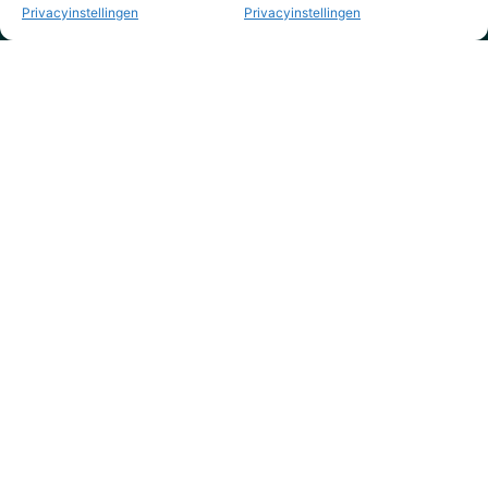
Privacyinstellingen
Privacyinstellingen
KVK nr. 73795844