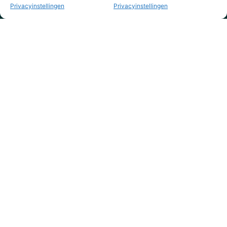
Privacyinstellingen
Privacyinstellingen
KVK nr. 73795844