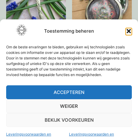
Toestemming beheren
Haarpin
Make-Up spiegeltje
Om de beste ervaringen te bieden, gebruiken wij technologieën zoals
€
9,95
€
9,95
cookies om informatie over uw apparaat op te slaan en/of te raadplegen.
Door in te stemmen met deze technologieën kunnen wij gegevens zoals
Toevoegen aan
Toevoegen aan
surfgedrag of unieke ID's op deze site verwerken. Als u geen
toestemming geeft of uw toestemming intrekt, kan dit een nadelige
winkelwagen
winkelwagen
invloed hebben op bepaalde functies en mogelijkheden.
ACCEPTEREN
1
2
3
4
→
WEIGER
BEKIJK VOORKEUREN
Leveringsvoorwaarden en
Leveringsvoorwaarden en