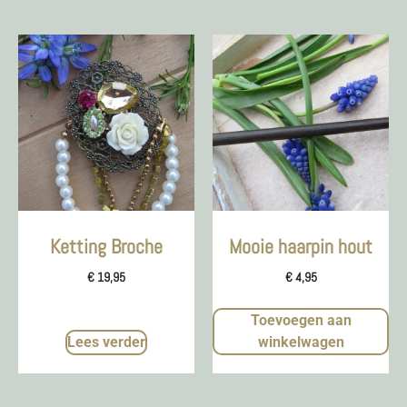
Ketting Broche
Mooie haarpin hout
€
19,95
€
4,95
Toevoegen aan
Lees verder
winkelwagen