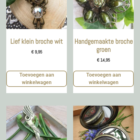
Lief klein broche wit
Handgemaakte broche
groen
€
9,95
€
14,95
Toevoegen aan
Toevoegen aan
winkelwagen
winkelwagen