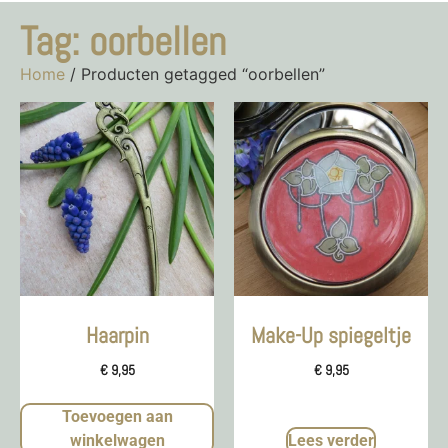
Tag: oorbellen
Home
/ Producten getagged “oorbellen”
Haarpin
Make-Up spiegeltje
€
9,95
€
9,95
Toevoegen aan
winkelwagen
Lees verder