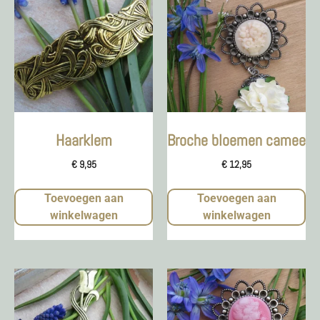
Haarklem
Broche bloemen camee
€
9,95
€
12,95
Toevoegen aan
Toevoegen aan
winkelwagen
winkelwagen