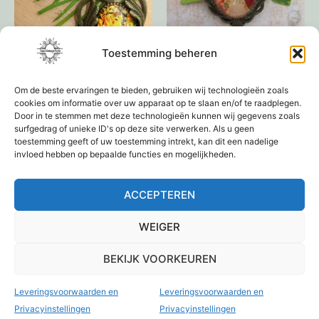
Toestemming beheren
Tashanger
Broche
€
12,95
€
12,95
Om de beste ervaringen te bieden, gebruiken wij technologieën zoals
cookies om informatie over uw apparaat op te slaan en/of te raadplegen.
Door in te stemmen met deze technologieën kunnen wij gegevens zoals
Toevoegen aan
Toevoegen aan
surfgedrag of unieke ID's op deze site verwerken. Als u geen
winkelwagen
winkelwagen
toestemming geeft of uw toestemming intrekt, kan dit een nadelige
invloed hebben op bepaalde functies en mogelijkheden.
ACCEPTEREN
1
2
3
4
→
WEIGER
BEKIJK VOORKEUREN
Leveringsvoorwaarden en
Leveringsvoorwaarden en
Privacyinstellingen
Privacyinstellingen