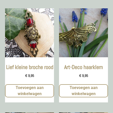
Lief kleine broche rood
Art-Deco haarklem
€
9,95
€
9,95
Toevoegen aan
Toevoegen aan
winkelwagen
winkelwagen