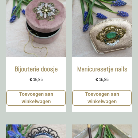
Bijouterie doosje
Manicuresetje nails
€
16,95
€
15,95
Toevoegen aan
Toevoegen aan
winkelwagen
winkelwagen