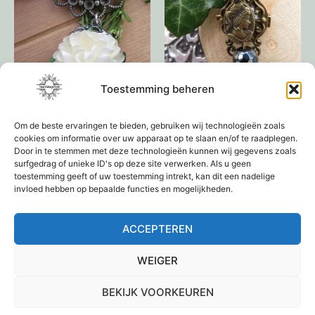
Toestemming beheren
Broche camee
Lief klein broche zwart
Om de beste ervaringen te bieden, gebruiken wij technologieën zoals
€
12,95
€
9,95
cookies om informatie over uw apparaat op te slaan en/of te raadplegen.
Door in te stemmen met deze technologieën kunnen wij gegevens zoals
surfgedrag of unieke ID's op deze site verwerken. Als u geen
Toevoegen aan
Toevoegen aan
toestemming geeft of uw toestemming intrekt, kan dit een nadelige
winkelwagen
winkelwagen
invloed hebben op bepaalde functies en mogelijkheden.
ACCEPTEREN
1
2
3
4
→
WEIGER
BEKIJK VOORKEUREN