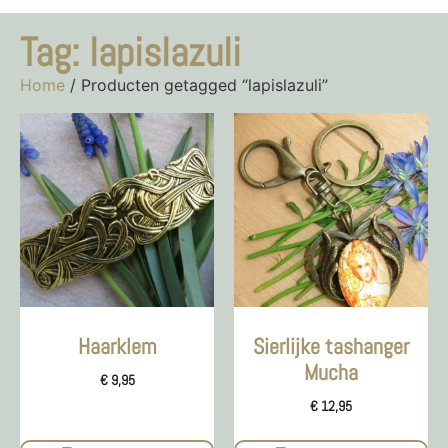
Tag: lapislazuli
Home
/ Producten getagged “lapislazuli”
Haarklem
Sierlijke tashanger
Mucha
€
9,95
€
12,95