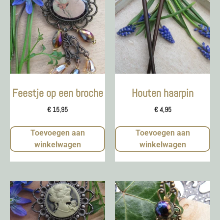
Feestje op een broche
Houten haarpin
€
15,95
€
4,95
Toevoegen aan
Toevoegen aan
winkelwagen
winkelwagen