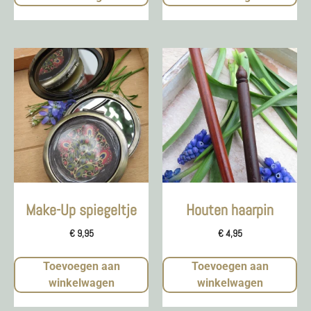
Make-Up spiegeltje
Houten haarpin
€
9,95
€
4,95
Toevoegen aan
Toevoegen aan
winkelwagen
winkelwagen