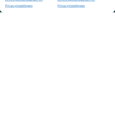
Privacyinstellingen
Privacyinstellingen
KVK nr. 73795844
info@yourvintagestyle.com
yourvintagestyle.com