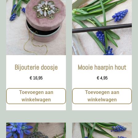
Bijouterie doosje
Mooie haarpin hout
€
16,95
€
4,95
Toevoegen aan
Toevoegen aan
winkelwagen
winkelwagen