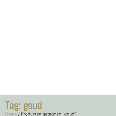
Tag: goud
Home
/ Producten getagged “goud”