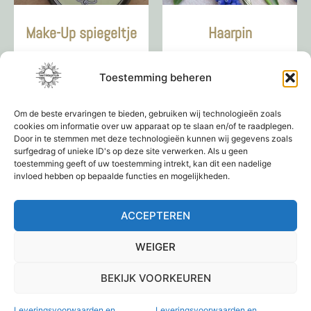
Make-Up spiegeltje
Haarpin
€
9,95
€
9,95
Toestemming beheren
Toevoegen aan
Lees verder
winkelwagen
Om de beste ervaringen te bieden, gebruiken wij technologieën zoals
cookies om informatie over uw apparaat op te slaan en/of te raadplegen.
Door in te stemmen met deze technologieën kunnen wij gegevens zoals
surfgedrag of unieke ID's op deze site verwerken. Als u geen
toestemming geeft of uw toestemming intrekt, kan dit een nadelige
←
1
2
3
4
invloed hebben op bepaalde functies en mogelijkheden.
ACCEPTEREN
WEIGER
BEKIJK VOORKEUREN
Leveringsvoorwaarden en
Leveringsvoorwaarden en