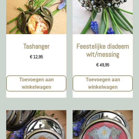
Tashanger
Feestelijke diadeem
wit/messing
€
12,95
€
49,95
Toevoegen aan
Toevoegen aan
winkelwagen
winkelwagen